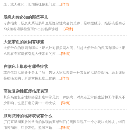
血，或无变化；长期搔抓使肛门皮......
[详情]
肠息肉你必知的那些事儿
专家指出，肠息肉系结肠和直肠隆起性病变的总称，是根据触诊、结肠镜观察或
X线钡餐灌肠检查而作出的临床诊断......
[详情]
大便带血的原因有哪些
大便带血的原因有哪些？那么针对很多网友问，引起大便带血的疾病有哪些？那
么现在专家讲解引起大便带血的疾......
[详情]
在临床上肛瘘有哪些症状
或许你对肛瘘并不是太了解，告诉大家肛瘘是一种常见的肛肠类疾病。患上该病
是很痛苦的，所以掌握肛瘘正确的......
[详情]
高位复杂性肛瘘临床表现
其实高位复杂性肛瘘是肛瘘中常见的一种疾病，对患者正常的生活和工作带来不
少影响，也是肛瘘分类中一种比较......
[详情]
肛周脓肿的临床表现有什么
肛门直肠周围脓肿常有的体现首要感到肛门周围呈现了一个小硬块或肿块，继而
痛苦加剧、红肿发热、坠胀不适、......
[详情]