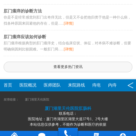
肛门瘙痒的诊断方法
你是不是经常感觉到肛门出奇痒无比，但是又不会把他归类于他是一种什么病，
找各种原因来回避他的存在，但是......
[详情]
肛门瘙痒应该如何诊断
肛门瘙痒根据典型的肛门瘙痒史，结合临床症状、体征，对本病不难诊断，但要
明确病因则比较困难。一般肛门局......
[详情]
查看更多热门资讯
首页
医院概况
医师团队
来院路线
痔疮
内痔
外痔
友情链接：
厦门湖里天伦医院
厦门湖里天伦医院肛肠科
联系电话：
医院地址：厦门市湖里区湖里大道37号1、2号大楼
本站信息仅供参考，不能作为诊断和医疗的依据