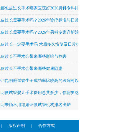
成都包皮过长手术哪家医院好2026男科专科排名
包皮过长需要手术吗？2026年诊疗标准与日常护理全解析
包皮过长需要手术吗？2026年男科专家详解治疗方法与恢复周期
包皮过长一定要手术吗 术后多久恢复及日常护理要点
包皮过长不手术会带来哪些影响与危害
包皮过长不手术会带来哪些健康隐患
2024昆明做试管生子成功率比较高的医院可以签约吗？
昆明做试管婴儿手术费用总共多少，你需要这么多！
昆明未婚不用结婚证做试管机构排名出炉
版权声明
合作方式
|
|