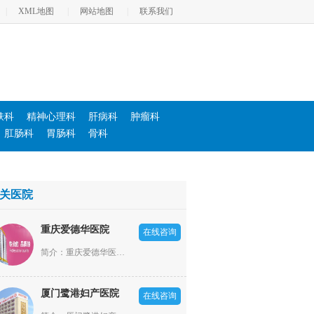
|
XML地图
|
网站地图
|
联系我们
肤科
精神心理科
肝病科
肿瘤科
肛肠科
胃肠科
骨科
关医院
重庆爱德华医院
在线咨询
简介：重庆爱德华医院依照“高新全，优中优”的大专科小综合模式发展，设立了男科、不孕不育科、妇产科、肛肠科、医疗美容科、肝病科、内科、外科、耳鼻喉科、体检科等20余个科室。
厦门鹭港妇产医院
在线咨询