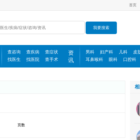
首页
我要搜索
查咨询
查疾病
查症状
资
男科
妇产科
儿科
皮
找医生
找医院
查手术
讯
耳鼻喉科
眼科
口腔科
相
页数