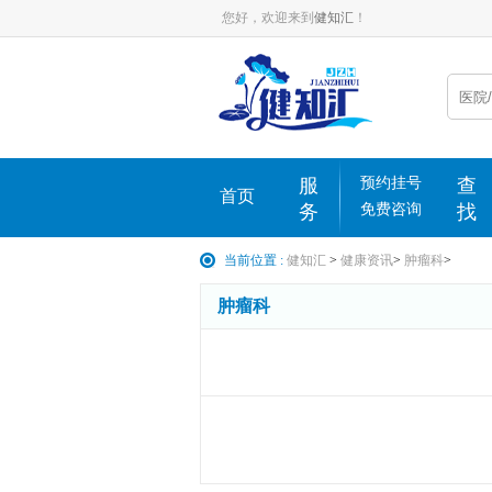
您好，欢迎来到
健知汇
！
服
预约挂号
查
首页
务
免费咨询
找
当前位置 :
健知汇
>
健康资讯
>
肿瘤科
>
肿瘤科