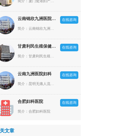
简介：厦门鹭港妇产医院是一家依照厦门市政府规划部署，经厦门市卫生局批准成立的，集医疗、科研、预防、保健为一体的二级妇产专科医院。坐落于现代化的港口风景旅游城市厦门市，经济、文化、交通——厦门火车站正对面(厦门市湖滨东路9号)，西临罗宾森商业，东朝厦门梧村长途汽车站。是厦门市核心地带，商贸经济繁华，交通便利，环璄优美。
云南锦欣九洲医院男科
在线咨询
简介：云南锦欣九洲医院是一所按照国家标准建设的现代化医院，医院成立于2002年，原名云南九洲泌尿生殖专科医院，开设有泌尿外科、男性科、妇产科、不孕不育科四大特色专科以及内科、外科、皮肤科、中医科、麻醉科、影像科、检验科、病理科等专业科室
甘肃利民生殖保健医院
在线咨询
简介：甘肃利民生殖保健医院是一家集医疗、预防、保健、咨询为一体的现代化人流类疾病医院。多年来，甘肃利民生殖保健医院始终坚持“一切以患者为中心”的服务理念，不仅为女性提供妇科疾病治疗、预防体检、心理咨询等医疗服务，还推行绿色人文医疗，开展“门诊一站式”服务，悉心体恤女性心灵，让女性在保健院感受到家的温馨与呵护。
云南九洲医院妇科
在线咨询
简介：昆明无痛人流医院哪家好?意外怀孕了,在昆明做无痛人流手术,来云南九洲医院妇科,云南九洲医院妇科是昆明地区正规的无痛人流医院,是您做妇科手术,治疗妇科疾病好的选择.
合肥妇科医院
在线咨询
简介：合肥妇科医院
关文章