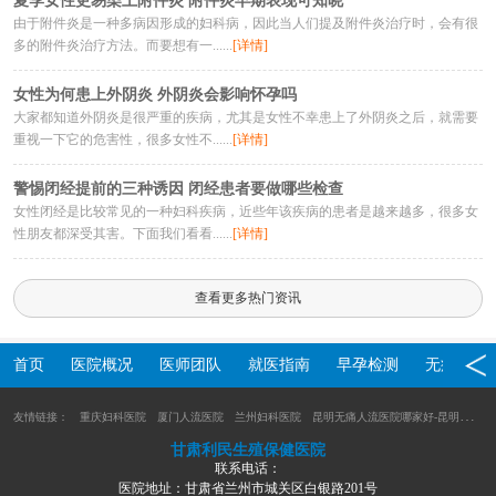
夏季女性更易染上附件炎 附件炎早期表现可知晓
由于附件炎是一种多病因形成的妇科病，因此当人们提及附件炎治疗时，会有很
多的附件炎治疗方法。而要想有一......
[详情]
女性为何患上外阴炎 外阴炎会影响怀孕吗
大家都知道外阴炎是很严重的疾病，尤其是女性不幸患上了外阴炎之后，就需要
重视一下它的危害性，很多女性不......
[详情]
警惕闭经提前的三种诱因 闭经患者要做哪些检查
女性闭经是比较常见的一种妇科疾病，近些年该疾病的患者是越来越多，很多女
性朋友都深受其害。下面我们看看......
[详情]
查看更多热门资讯
首页
医院概况
医师团队
就医指南
早孕检测
无痛人流
友情链接：
重庆妇科医院
厦门人流医院
兰州妇科医院
昆明无痛人流医院哪家好-昆明人流医院-云南九洲医院妇科
甘肃利民生殖保健医院
联系电话：
医院地址：甘肃省兰州市城关区白银路201号