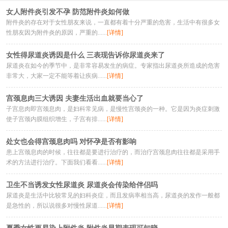
女人附件炎引发不孕 防范附件炎如何做
附件炎的存在对于女性朋友来说，一直都有着十分严重的危害，生活中有很多女
性朋友因为附件炎的原因，严重的......
[详情]
女性得尿道炎诱因是什么 三表现告诉你尿道炎来了
尿道炎在如今的季节中，是非常容易发生的病症。专家指出尿道炎所造成的危害
非常大，大家一定不能等着让疾病......
[详情]
宫颈息肉三大诱因 夫妻生活出血就要当心了
子宫息肉即宫颈息肉，是妇科常见病，是慢性宫颈炎的一种。它是因为炎症刺激
使子宫颈内膜组织增生，子宫有排......
[详情]
处女也会得宫颈息肉吗 对怀孕是否有影响
患上宫颈息肉的时候，往往都是要进行治疗的，而治疗宫颈息肉往往都是采用手
术的方法进行治疗。下面我们看看......
[详情]
卫生不当诱发女性尿道炎 尿道炎会传染给伴侣吗
尿道炎是生活中比较常见的妇科炎症，而且发病率相当高，尿道炎的发作一般都
是急性的，所以说很多对慢性尿道......
[详情]