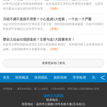
白带可以说是女性阴道的晴雨表，在生殖器官正常时白带透明没有颜色，当器官
有问题会分泌出相关的异常白带，......
[详情]
月经不调不是病不用管？小心造成5大危害，一个比一个严重
说起月经女性朋友对它简直是又爱又恨，准时报到说明身体健康，但是月经期间
的各种不舒服也让女性苦不堪言。......
[详情]
婴幼儿也会出现阴道炎？主要与这5大因素有关！
很多有女婴的妈妈会发现宝宝的小屁股看起来很红，有时候内裤上会有黄色的分
泌物，去医院检查时大多数医生都......
[详情]
查看更多热门资讯
首页
医院概况
医师团队
就医指南
早孕检测
无痛人流
友情链接：
重庆妇科医院
厦门人流医院
兰州妇科医院
昆明无痛人流医院哪家好-昆明人流医院-云南九洲医院妇科
温州五马医院
联系电话：
医院地址：温州市公园路128号东南大厦(五马街口)