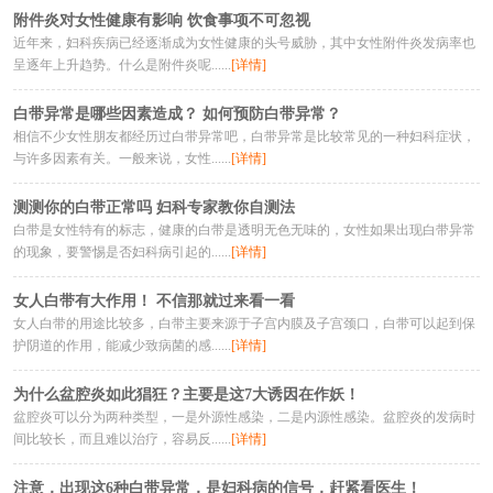
附件炎对女性健康有影响 饮食事项不可忽视
近年来，妇科疾病已经逐渐成为女性健康的头号威胁，其中女性附件炎发病率也
呈逐年上升趋势。什么是附件炎呢......
[详情]
白带异常是哪些因素造成？ 如何预防白带异常？
相信不少女性朋友都经历过白带异常吧，白带异常是比较常见的一种妇科症状，
与许多因素有关。一般来说，女性......
[详情]
测测你的白带正常吗 妇科专家教你自测法
白带是女性特有的标志，健康的白带是透明无色无味的，女性如果出现白带异常
的现象，要警惕是否妇科病引起的......
[详情]
女人白带有大作用！ 不信那就过来看一看
女人白带的用途比较多，白带主要来源于子宫内膜及子宫颈口，白带可以起到保
护阴道的作用，能减少致病菌的感......
[详情]
为什么盆腔炎如此猖狂？主要是这7大诱因在作妖！
盆腔炎可以分为两种类型，一是外源性感染，二是内源性感染。盆腔炎的发病时
间比较长，而且难以治疗，容易反......
[详情]
注意，出现这6种白带异常，是妇科病的信号，赶紧看医生！