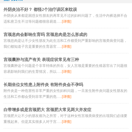
外阴炎治不好？ 都怪2个治疗误区来耽误
外阴炎从来都是困惑女性朋友的再常见不过的妇科问题了，生活中内裤选择不合
适私密卫生不洁等问题都很容易造......
[详情]
宫颈息肉会影响生育吗 宫颈息肉是怎么形成的
宫颈息肉是让不少女性朋友为此生活和工作都受到严重影响的宫颈类病变问题，
我们都知道子宫是重要的生育器官......
[详情]
宫颈囊肿与流产有关 表现症状常见有三种
宫颈囊肿这个问题是个非常特殊的所在，女人宫颈是重要的生殖器官出了问题很
容易影响到我们的生育情况，所以......
[详情]
长期坐位女性患上附件炎 有附件炎会不孕吗
附件炎是一种危害性非常严重的女性妇科问题，一旦发生附件炎问题女性朋友的
生活和工作都会受到非常严重的危......
[详情]
白带增多或是宫颈肥大 宫颈肥大常见两大并发症
宫颈肥大让不少的朋友都为之所苦，对于这种女性宫颈类病变的出现我们必须要
重视起来。但是其实很多人对于宫......
[详情]