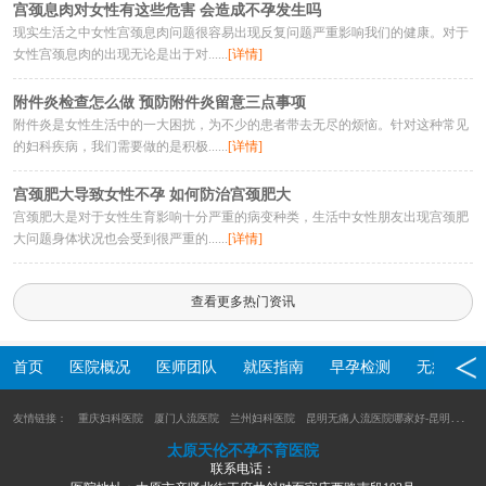
宫颈息肉对女性有这些危害 会造成不孕发生吗
现实生活之中女性宫颈息肉问题很容易出现反复问题严重影响我们的健康。对于
女性宫颈息肉的出现无论是出于对......
[详情]
附件炎检查怎么做 预防附件炎留意三点事项
附件炎是女性生活中的一大困扰，为不少的患者带去无尽的烦恼。针对这种常见
的妇科疾病，我们需要做的是积极......
[详情]
宫颈肥大导致女性不孕 如何防治宫颈肥大
宫颈肥大是对于女性生育影响十分严重的病变种类，生活中女性朋友出现宫颈肥
大问题身体状况也会受到很严重的......
[详情]
查看更多热门资讯
首页
医院概况
医师团队
就医指南
早孕检测
无痛人流
友情链接：
重庆妇科医院
厦门人流医院
兰州妇科医院
昆明无痛人流医院哪家好-昆明人流医院-云南九洲医院妇科
太原天伦不孕不育医院
联系电话：