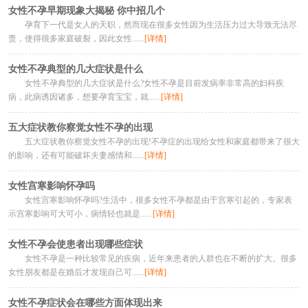
女性不孕早期现象大揭秘 你中招几个
孕育下一代是女人的天职，然而现在很多女性因为生活压力过大导致无法尽
责，使得很多家庭破裂，因此女性......
[详情]
女性不孕典型的几大症状是什么
女性不孕典型的几大症状是什么?女性不孕是目前发病率非常高的妇科疾
病，此病诱因诸多，想要孕育宝宝，就......
[详情]
五大症状教你察觉女性不孕的出现
五大症状教你察觉女性不孕的出现!不孕症的出现给女性和家庭都带来了很大
的影响，还有可能破坏夫妻感情和......
[详情]
女性宫寒影响怀孕吗
女性宫寒影响怀孕吗?生活中，很多女性不孕都是由于宫寒引起的，专家表
示宫寒影响可大可小，病情轻也就是......
[详情]
女性不孕会使患者出现哪些症状
女性不孕是一种比较常见的疾病，近年来患者的人群也在不断的扩大。很多
女性朋友都是在婚后才发现自己可......
[详情]
女性不孕症状会在哪些方面体现出来