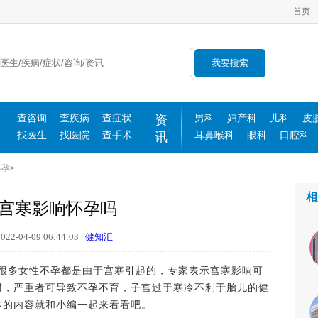
首页
我要搜索
查咨询
查疾病
查症状
资
男科
妇产科
儿科
皮
找医生
找医院
查手术
讯
耳鼻喉科
眼科
口腔科
不孕
>
相
宫寒影响怀孕吗
2-04-09 06:44:03
健知汇
多女性不孕都是由于宫寒引起的，专家表示宫寒影响可
耐，严重者可导致不孕不育，子宫过于寒冷不利于胎儿的健
体的内容就和小编一起来看看吧。