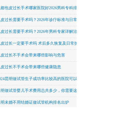
成都包皮过长手术哪家医院好2026男科专科排名
包皮过长需要手术吗？2026年诊疗标准与日常护理全解析
包皮过长需要手术吗？2026年男科专家详解治疗方法与恢复周期
包皮过长一定要手术吗 术后多久恢复及日常护理要点
包皮过长不手术会带来哪些影响与危害
包皮过长不手术会带来哪些健康隐患
2024昆明做试管生子成功率比较高的医院可以签约吗？
昆明做试管婴儿手术费用总共多少，你需要这么多！
昆明未婚不用结婚证做试管机构排名出炉