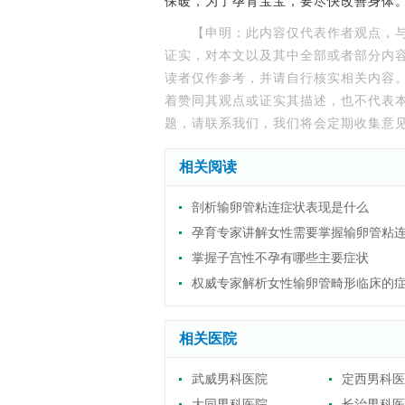
保暖，为了孕育宝宝，要尽快改善身体
【申明：此内容仅代表作者观点，
证实，对本文以及其中全部或者部分内
读者仅作参考，并请自行核实相关内容
着赞同其观点或证实其描述，也不代表
题，请联系我们，我们将会定期收集意
相关阅读
剖析输卵管粘连症状表现是什么
孕育专家讲解女性需要掌握输卵管粘
掌握子宫性不孕有哪些主要症状
权威专家解析女性输卵管畸形临床的
相关医院
武威男科医院
定西男科医
大同男科医院
长治男科医