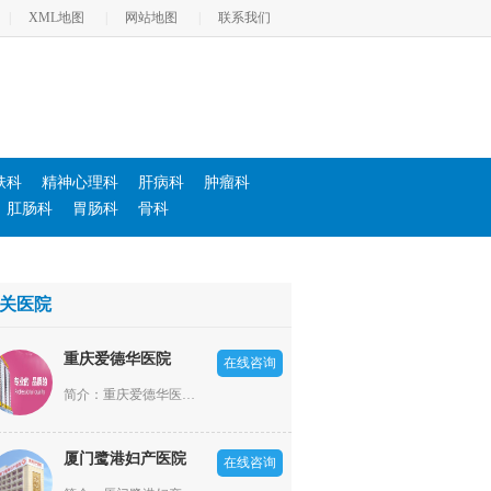
|
XML地图
|
网站地图
|
联系我们
肤科
精神心理科
肝病科
肿瘤科
肛肠科
胃肠科
骨科
关医院
重庆爱德华医院
在线咨询
简介：重庆爱德华医院依照“高新全，优中优”的大专科小综合模式发展，设立了男科、不孕不育科、妇产科、肛肠科、医疗美容科、肝病科、内科、外科、耳鼻喉科、体检科等20余个科室。
厦门鹭港妇产医院
在线咨询