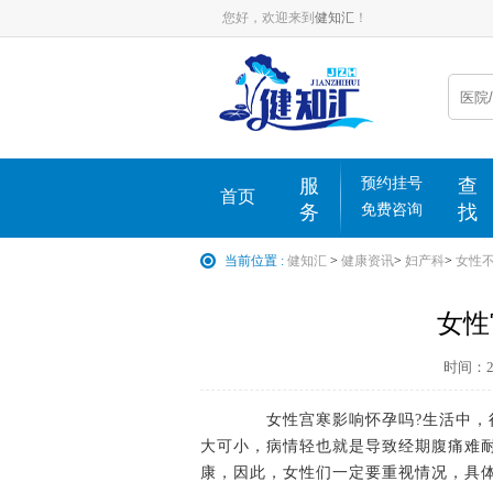
您好，欢迎来到
健知汇
！
服
预约挂号
查
首页
务
免费咨询
找
当前位置 :
健知汇
>
健康资讯
>
妇产科
>
女性
女性
时间：202
女性宫寒影响怀孕吗?生活中，很
大可小，病情轻也就是导致经期腹痛难
康，因此，女性们一定要重视情况，具