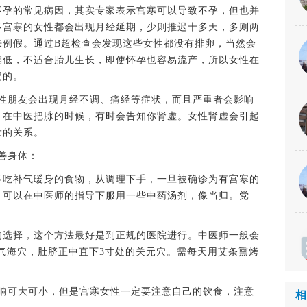
孕的常见病因，其实专家表示宫寒可以导致不孕，但也并
多宫寒的女性都会出现月经延期，少则推迟十多天，多则两
来例假。通过B超检查会发现这些女性都没有排卵，当然会
偏低，不适合胎儿生长，即使怀孕也容易流产，所以女性在
要的。
朋友会出现月经不调、痛经等症状，而且严重者会影响
。在中医把脉的时候，有时会告知你肾虚。女性肾虚会引起
大的关系。
善身体：
吃补气暖身的食物，从调理下手，一旦被确诊为有宫寒的
。可以在中医师的指导下服用一些中药汤剂，像当归。党
选择，这个方法最好是到正规的医院进行。中医师一般会
的气海穴，肚脐正中直下3寸处的关元穴。需每天用艾条熏烤
可大可小，但是宫寒女性一定要注意自己的饮食，注意
相