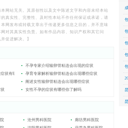
。
与本网站无关。其原创性以及文中陈述文字和内容未经本站
容的真实性、完整性、及时性本站不作任何保证或承诺，请
。本网发布或转载文章出于传递更多信息之目的，并不意味
本网对其真实性负责。如有作品内容、知识产权和其它问
见并促进解决。】
不孕专家介绍输卵管粘连会出现的症状
连症状有哪些
孕育专家解析输卵管粘连会出现哪些症状
阐述女性输卵管粘连会出现哪些症状
症状
女性不孕的症状有哪些你了解吗
院
沧州男科医院
廊坊男科医院
院
沈阳男科医院
葫芦岛男科医院