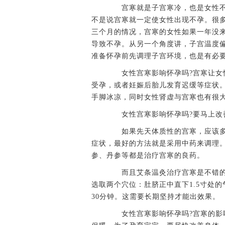
宫寒就是子宫寒冷，也是女性不
不是说宫寒就一定使女性出现不孕。很
三个月的情况，宫寒的女性如果一年没
导致不孕。从另一个角度讲，子宫温度
准备怀孕前先调理子宫环境，也是有必
女性宫寒影响怀孕吗?宫寒让女性
受孕，或者妊娠后胎儿发育迟缓等症状
手脚冰凉，同时女性肾虚与宫寒也有很
女性宫寒影响怀孕吗?要马上改
如果先天体质性的宫寒，应该多
症状，最好的方法就是采用中药来调理
参、丹参等都是治疗宫寒的良药。
而且艾条温灸治疗宫寒是不错的
选取两个穴位：肚脐正中直下1.5寸处
30分钟。这需要长期坚持才能出效果。
女性宫寒影响怀孕吗?宫寒的影响