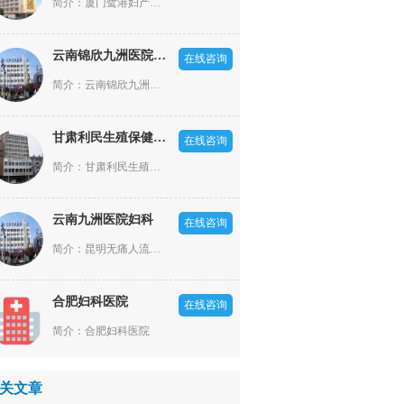
简介：厦门鹭港妇产医院是一家依照厦门市政府规划部署，经厦门市卫生局批准成立的，集医疗、科研、预防、保健为一体的二级妇产专科医院。坐落于现代化的港口风景旅游城市厦门市，经济、文化、交通——厦门火车站正对面(厦门市湖滨东路9号)，西临罗宾森商业，东朝厦门梧村长途汽车站。是厦门市核心地带，商贸经济繁华，交通便利，环璄优美。
云南锦欣九洲医院男科
在线咨询
简介：云南锦欣九洲医院是一所按照国家标准建设的现代化医院，医院成立于2002年，原名云南九洲泌尿生殖专科医院，开设有泌尿外科、男性科、妇产科、不孕不育科四大特色专科以及内科、外科、皮肤科、中医科、麻醉科、影像科、检验科、病理科等专业科室
甘肃利民生殖保健医院
在线咨询
简介：甘肃利民生殖保健医院是一家集医疗、预防、保健、咨询为一体的现代化人流类疾病医院。多年来，甘肃利民生殖保健医院始终坚持“一切以患者为中心”的服务理念，不仅为女性提供妇科疾病治疗、预防体检、心理咨询等医疗服务，还推行绿色人文医疗，开展“门诊一站式”服务，悉心体恤女性心灵，让女性在保健院感受到家的温馨与呵护。
云南九洲医院妇科
在线咨询
简介：昆明无痛人流医院哪家好?意外怀孕了,在昆明做无痛人流手术,来云南九洲医院妇科,云南九洲医院妇科是昆明地区正规的无痛人流医院,是您做妇科手术,治疗妇科疾病好的选择.
合肥妇科医院
在线咨询
简介：合肥妇科医院
关文章