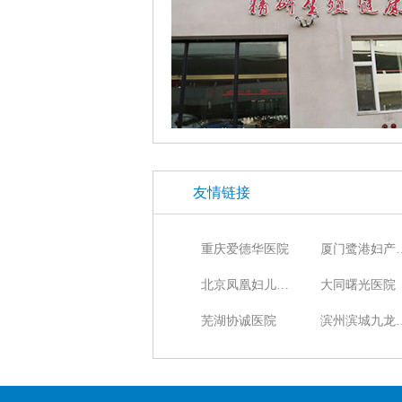
友情链接
重庆爱德华医院
厦门鹭港
北京凤凰妇儿医院
大同曙光医院
芜湖协诚医院
滨州滨城