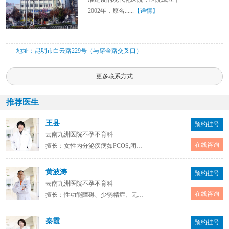
2002年，原名......
【详情】
地址：昆明市白云路229号（与穿金路交叉口）
更多联系方式
推荐医生
王县
预约挂号
云南九洲医院不孕不育科
在线咨询
擅长：女性内分泌疾病如PCOS,闭经,内异症及管性不孕等不孕诊治
黄波涛
预约挂号
云南九洲医院不孕不育科
在线咨询
擅长：性功能障碍、少弱精症、无精症等男科不育症
秦霞
预约挂号