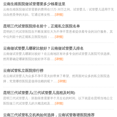
云南生殖医院做试管需要多少钱看这里
云南生殖医院做试管需要的费用在15万-30万之间。试管婴儿：试管婴儿适用于无
法自然受孕的夫妇。它通过将女性......
[详情]
昆明三代试管医院排名前十，正规私立医院名单
昆明的三代试管医院在不断发展壮大为不孕不育患者提供着专业的治疗服务。其
中位列前十的正规私立医院包括：......
[详情]
云南做试管婴儿哪家比较好？云南做试管婴儿排名
云南做试管婴儿哪家比较好？在云南地区有许多专业的试管婴儿医院可供选择。
然而要确定哪家医院比较好并不容......
[详情]
云南试管私立医院排行榜
在云南试管婴儿为众多不孕不育夫妇带来了希望。然而面对众多的私立医院选
择，究竟哪些医院是值得信赖的呢？......
[详情]
昆明三代试管婴儿(三代试管婴儿流程及时间)
昆明三代试管婴儿：胚胎筛查需要半个月左右的时间。以下就是在昆明当地公立
医院做三代试管婴儿的大概流程及......
[详情]
云南三代试管私立机构如何选择，云南试管靠谱医院推荐