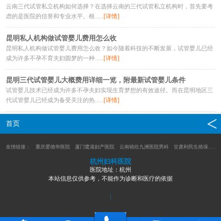
云南三代试管私立机构如何选择？在选择云南的三代试管私立机构时，首先要考
虑的是医院的信誉和专业水平。根......
[详情]
昆明私人机构做试管婴儿费用怎么收
昆明私人机构做试管婴儿费用怎么收？如今随着科技的不断发展，试管婴儿已经
成为许多不孕不育夫妇圆梦的一种......
[详情]
昆明三代试管婴儿大概费用详细一览，附最新试管婴儿条件
试管婴儿技术已经成为许多不孕夫妇实现生育梦想的有效途径。而在昆明地区三
代试管婴儿已经成为备受关注的热......
[详情]
首页
友情链接：
重庆爱德华医院
厦门鹭港妇产医院
云南锦欣九洲医院男科
甘肃利民生殖保健医院
杭州妇科医院
医院地址：杭州
本站信息仅供参考，不能作为诊断和医疗的依据
XML地图
|
网站地图