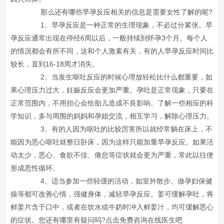
那么还有哪些早孕反应相关的信息是需要女性了解的呢?
1、早孕反应是一种正常的生理现象，不必过分紧张。早
孕反应通常出现在停经6周以后，一般持续到怀孕3个月。每个人
的情况都会有所不同，这和个人激素有关，有的人早孕反应时间比
较长，直到16-18周才消失。
2、当发生呕吐反应的时候心理放轻松比什么都重要，如
果心理压力过大，妊娠反应会更加严重。孕吐是正常现象，只要在
正常范围内，不用担心会给胎儿造成不良影响。了解一些相应的科
学知识，多与周围的妈妈和孕姐交流，相互学习，解除心理压力。
3、有的人因为呕吐的比较厉害所以就经常躺在床上，不
能因为恶心呕吐就整日卧床，因为这样只能加重早孕反应。如果活
动太少，恶心、食欲不佳、倦怠等症状就会更为严重，常此以往便
形成恶性循环。
4、适当参加一些轻缓的活动，如室外散步、做孕妇保健
操等都可改善心情，强健身体，减轻早孕反应。姜可缓解孕吐，将
鲜姜片含于口中，或者在饮水或牛奶时冲入鲜姜汁，均可缓解恶心
的症状。您还有哪里有疑问吗?点击免费咨询在线医生吧