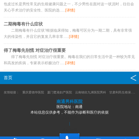
包皮过长是男性常见的生殖健康问题之一，不少男性在面对这一状况时，往往会
关心手术治疗的安全性、医院的选......
[详情]
二期梅毒有什么症状
二期梅毒有什么症状?根据临床得知，梅毒可区分为一期二期，具有非常强
大的传染性，并且它的复发几率非常......
[详情]
得了梅毒先别慌 对症治疗很重要
得了梅毒先别慌 对症治疗很重要。梅毒在我们的日常生活中是一种较为常见
和高发的疾病，专家表示积极治疗......
[详情]
首页
友情链接：
重庆爱德华医院
厦门鹭港妇产医院
云南锦欣九洲医院男科
甘肃利民生殖保健医院
南通男科医院
医院地址：南通
本站信息仅供参考，不能作为诊断和医疗的依据
XML地图
|
网站地图