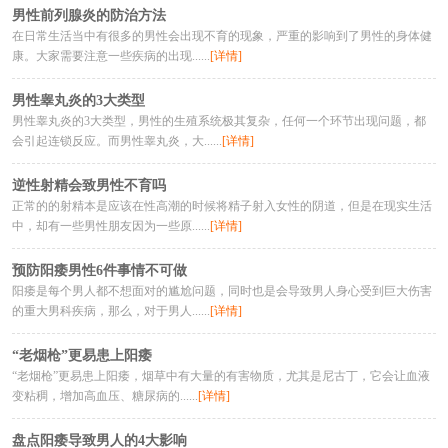
男性前列腺炎的防治方法
在日常生活当中有很多的男性会出现不育的现象，严重的影响到了男性的身体健
康。大家需要注意一些疾病的出现......
[详情]
男性睾丸炎的3大类型
男性睾丸炎的3大类型，男性的生殖系统极其复杂，任何一个环节出现问题，都
会引起连锁反应。而男性睾丸炎，大......
[详情]
逆性射精会致男性不育吗
正常的的射精本是应该在性高潮的时候将精子射入女性的阴道，但是在现实生活
中，却有一些男性朋友因为一些原......
[详情]
预防阳痿男性6件事情不可做
阳痿是每个男人都不想面对的尴尬问题，同时也是会导致男人身心受到巨大伤害
的重大男科疾病，那么，对于男人......
[详情]
“老烟枪”更易患上阳痿
“老烟枪”更易患上阳痿，烟草中有大量的有害物质，尤其是尼古丁，它会让血液
变粘稠，增加高血压、糖尿病的......
[详情]
盘点阳痿导致男人的4大影响