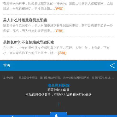
在男科疾病科中，阳痿是比较常见的一种疾病。阳痿让很多男人都很郁闷，也很
尴尬，当然也很难受。男性患上阳......
[详情]
男人什么时候最容易患阳痿
随着社会生活的变化，男人对阳痿感到非常纠结的事情，甚至是痛恨至极的一类
疾病，那么，男人什么时候容易患......
[详情]
男性长时间不良情绪或导致阳痿
在生活中，中年的男性朋友会感到肩上的压力不轻。人到中年，上有老，下有
小，来自家庭和工作的压力巨大，精......
[详情]
首页
友情链接：
重庆爱德华医院
厦门鹭港妇产医院
云南锦欣九洲医院男科
甘肃利民生殖保健医院
南昌男科医院
医院地址：南昌
本站信息仅供参考，不能作为诊断和医疗的依据
XML地图
|
网站地图