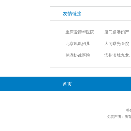
友情链接
重庆爱德华医院
厦门鹭港
北京凤凰妇儿医院
大同曙光医院
芜湖协诚医院
滨州滨城
首页
特
免责声明：所