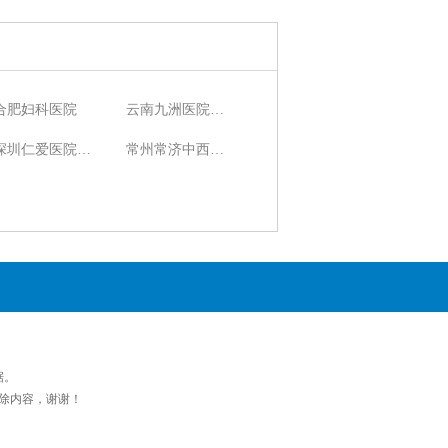
合肥妇科医院
云南九洲医院不孕不育科
深圳仁爱医院妇科
常州常济中西医结合医院
据。
除内容，谢谢！