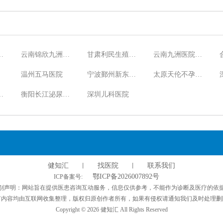
妇产医院
云南锦欣九洲医院男科
甘肃利民生殖保健医院
云南九洲医院妇科
温州五马医院
宁波鄞州新东方医院
太原天伦不孕不育医院
九龙医院
衡阳长江泌尿医院
深圳儿科医院
健知汇
找医院
联系我们
丨
丨
鄂ICP备2026007892号
ICP备案号:
别声明：网站旨在提供医患咨询互动服务，信息仅供参考，不能作为诊断及医疗的依
有内容均由互联网收集整理，版权归原创作者所有，如果有侵权请通知我们及时处理删
Copyright ©
2026 健知汇 All Rights Reserved