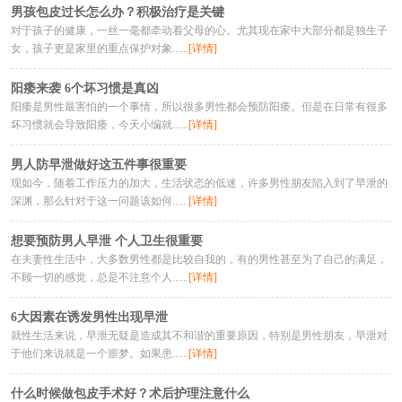
男孩包皮过长怎么办？积极治疗是关键
对于孩子的健康，一丝一毫都牵动着父母的心。尤其现在家中大部分都是独生子
女，孩子更是家里的重点保护对象......
[详情]
阳痿来袭 6个坏习惯是真凶
阳痿是男性最害怕的一个事情，所以很多男性都会预防阳痿。但是在日常有很多
坏习惯就会导致阳痿，今天小编就......
[详情]
男人防早泄做好这五件事很重要
现如今，随着工作压力的加大，生活状态的低迷，许多男性朋友陷入到了早泄的
深渊，那么针对于这一问题该如何......
[详情]
想要预防男人早泄 个人卫生很重要
在夫妻性生活中，大多数男性都是比较自我的，有的男性甚至为了自己的满足，
不顾一切的感觉，总是不注意个人......
[详情]
6大因素在诱发男性出现早泄
就性生活来说，早泄无疑是造成其不和谐的重要原因，特别是男性朋友，早泄对
于他们来说就是一个噩梦。如果患......
[详情]
什么时候做包皮手术好？术后护理注意什么