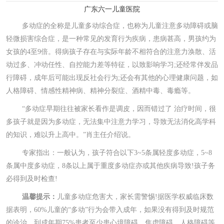
广东六一儿童医院
多动症的全称是儿童多动综合症，也称为儿童注意多动障碍或脑
轻微损害综合症，是一种常见的发育行为疾病，患病甚高，男孩约为
女孩的4至9倍。得病孩子存在与实际年龄不相符合的注意力涣散、活
动过多、冲动任性、自控能力差等特征，以致影响学习;还经常伴发品
行障碍，成年后可能出现反社会行为;还会有其他的心理健康问题，如
人格障碍、情感性精神病、精神分裂症、酒精中毒、毒瘾等。
“多动症早期往往被家长看作是调皮，因而错过了 治疗时间，很
多孩子就是因为多动症，无法集中注意力学习，导致无法消化高学科
的知识，难以升上高中。”肖主任介绍说。
专家指出：一般认为，孩子符合以下3~5条属轻度多动症，5~8
条属中度多动症，8条以上属于重度多动症亦或其他疾病导致!孩子务
必得到及时检查!
温馨提示：
儿童多动症危害大，家长需警惕!据医学权威临床数
据表明，60%儿童的“多动”行为会带入成年，如果没有得到及时规范
的诊治，到成年期75%患者至少患心境障碍、焦虑障碍、人格障碍等