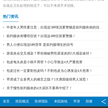
在做足卫生处理的情况下，可以不考虑手术切除。
热门资讯
中老年人男性要注意，出现这5种情况要警惕是前列腺疾病的信号！
前列腺炎有哪些症状？出现这4种症状要警惕！
男人小便出现这6种异常 是前列腺增生的信号
尿道炎会交叉感染？带你揭秘男性尿道炎的5大感染途径！
包皮龟头炎是小病不用管？小心导致这4大严重危害
包皮过长一定要割包皮吗？不割包皮当心诱发这4大危害！
早泄成了众多男人的难言之隐？5大诱因值得男人深思！
关于慢性前列腺炎的4大误区不要再中招了！
首页
医院概况
医师团队
来院路线
早泄
阳痿
包皮