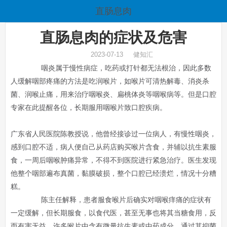
直肠息肉
直肠息肉的症状及危害
2023-07-13 健知汇
咽炎属于慢性病症，吃药或打针都无法根治，因此多数
人缓解咽部疼痛的方法是吃润喉片，如喉片可清热解毒、消炎杀
菌、润喉止痛，用来治疗咽喉炎、扁桃体炎等咽喉病等。但是口腔
专家在此提醒各位，长期服用咽喉片致口腔疾病。
广东省人民医院陈教授说，他曾经接诊过一位病人，有慢性咽炎，
感到口腔不适，病人便自己从药店购买喉片含食，并辅以抗生素服
食，一周后咽喉肿痛异常，不得不到医院进行紧急治疗。医生发现
他整个咽部遍布真菌，黏膜破损，整个口腔已经溃烂，情况十分糟
糕。
陈主任解释，患者服食喉片后确实对咽喉痒痛的症状有
一定缓解，但长期服食，以食代医，甚至无事也将其当糖食用，反
而有害无益。许多喉片中含有微量抗生素或中药成分，通过其抑菌