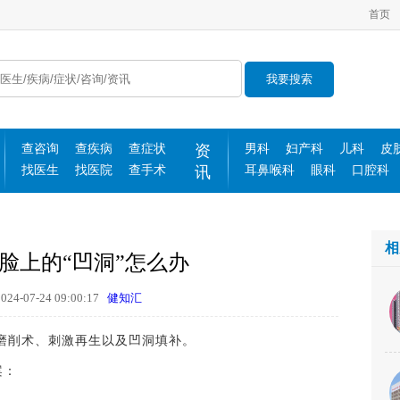
首页
我要搜索
查咨询
查疾病
查症状
资
男科
妇产科
儿科
皮
找医生
找医院
查手术
讯
耳鼻喉科
眼科
口腔科
相
脸上的“凹洞”怎么办
4-07-24 09:00:17
健知汇
削术、刺激再生以及凹洞填补。
案：