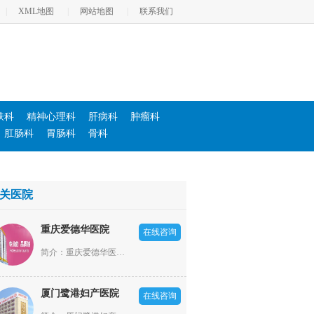
|
XML地图
|
网站地图
|
联系我们
肤科
精神心理科
肝病科
肿瘤科
肛肠科
胃肠科
骨科
关医院
重庆爱德华医院
在线咨询
简介：重庆爱德华医院依照“高新全，优中优”的大专科小综合模式发展，设立了男科、不孕不育科、妇产科、肛肠科、医疗美容科、肝病科、内科、外科、耳鼻喉科、体检科等20余个科室。
厦门鹭港妇产医院
在线咨询