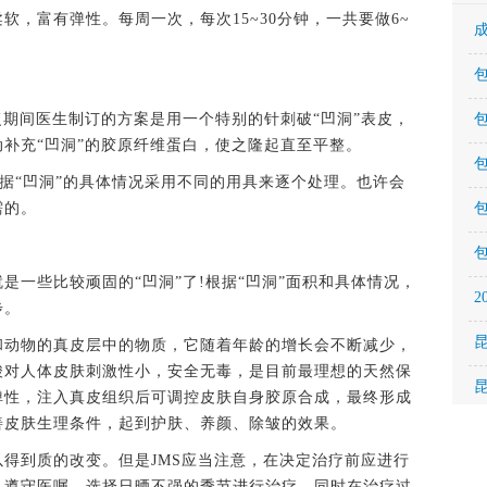
，富有弹性。每周一次，每次15~30分钟，一共要做6~
期间医生制订的方案是用一个特别的针刺破“凹洞”表皮，
补充“凹洞”的胶原纤维蛋白，使之隆起直至平整。
据“凹洞”的具体情况采用不同的用具来逐个处理。也许会
需的。
些比较顽固的“凹洞”了!根据“凹洞”面积和具体情况，
步。
动物的真皮层中的物质，它随着年龄的增长会不断减少，
酸对人体皮肤刺激性小，安全无毒，是目前最理想的天然保
弹性，注入真皮组织后可调控皮肤自身胶原合成，最终形成
善皮肤生理条件，起到护肤、养颜、除皱的效果。
到质的改变。但是JMS应当注意，在决定治疗前应进行
，遵守医嘱。选择日晒不强的季节进行治疗，同时在治疗过