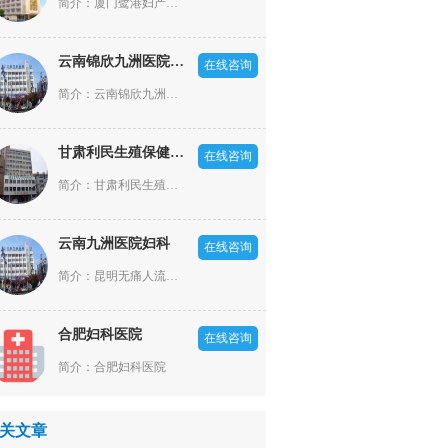
简介：厦门鹭港妇产医院是一家依照厦门市政府规划部署，经厦门市卫生局批准成立的，集医疗、科研、预防、保健为一体的二级妇产专科医院。坐落于现代化的港口风景旅游城市厦门市，经济、文化、交通——厦门火车站正对面(厦门市湖滨东路9号)，西临罗宾森商业，东朝厦门梧村长途汽车站。是厦门市核心地带，商贸经济繁华，交通便利，环璄优美。
云南锦欣九洲医院男科
在线咨询
简介：云南锦欣九洲医院是一所按照国家标准建设的现代化医院，医院成立于2002年，原名云南九洲泌尿生殖专科医院，开设有泌尿外科、男性科、妇产科、不孕不育科四大特色专科以及内科、外科、皮肤科、中医科、麻醉科、影像科、检验科、病理科等专业科室
甘肃利民生殖保健医院
在线咨询
简介：甘肃利民生殖保健医院是一家集医疗、预防、保健、咨询为一体的现代化人流类疾病医院。多年来，甘肃利民生殖保健医院始终坚持“一切以患者为中心”的服务理念，不仅为女性提供妇科疾病治疗、预防体检、心理咨询等医疗服务，还推行绿色人文医疗，开展“门诊一站式”服务，悉心体恤女性心灵，让女性在保健院感受到家的温馨与呵护。
云南九洲医院妇科
在线咨询
简介：昆明无痛人流医院哪家好?意外怀孕了,在昆明做无痛人流手术,来云南九洲医院妇科,云南九洲医院妇科是昆明地区正规的无痛人流医院,是您做妇科手术,治疗妇科疾病好的选择.
合肥妇科医院
在线咨询
简介：合肥妇科医院
关文章