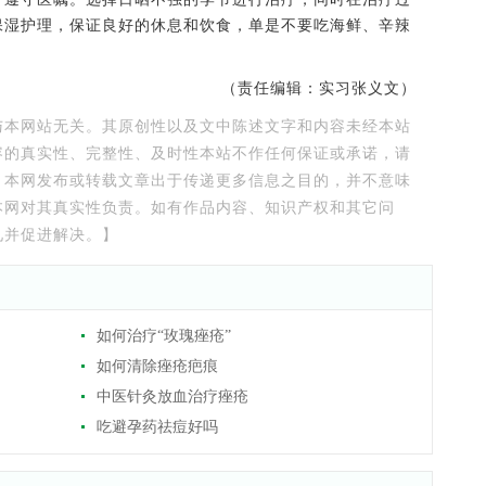
保湿护理，保证良好的休息和饮食，单是不要吃海鲜、辛辣
（责任编辑：实习张义文）
与本网站无关。其原创性以及文中陈述文字和内容未经本站
容的真实性、完整性、及时性本站不作任何保证或承诺，请
。本网发布或转载文章出于传递更多信息之目的，并不意味
本网对其真实性负责。如有作品内容、知识产权和其它问
见并促进解决。】
如何治疗“玫瑰痤疮”
如何清除痤疮疤痕
中医针灸放血治疗痤疮
吃避孕药祛痘好吗