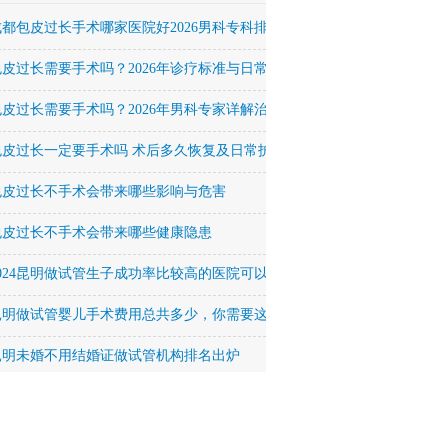
成都包皮过长手术哪家医院好2026男科专科排名
包皮过长需要手术吗？2026年诊疗标准与日常护理全解析
包皮过长需要手术吗？2026年男科专家详解治疗方法与恢复周期
包皮过长一定要手术吗 术后多久恢复及日常护理要点
包皮过长不手术会带来哪些影响与危害
包皮过长不手术会带来哪些健康隐患
2024昆明做试管生子成功率比较高的医院可以签约吗？
昆明做试管婴儿手术费用总共多少，你需要这么多！
昆明未婚不用结婚证做试管机构排名出炉