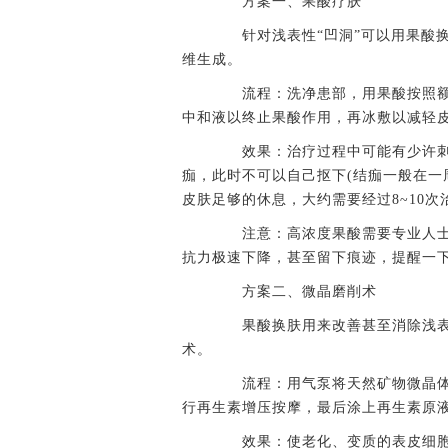
方案一、果酸疗肤
针对浅表性“凹洞”可以用果酸换
维生成。
流程：洗净患部，用果酸按照额
中和液以终止果酸作用，再冰敷以减轻
效果：治疗过程中可能有少许刺
痂，此时不可以自己抠下(结痂一般在一
皮肤足够的休息，大约需要经过8~10
注意：高浓度果酸需要专业人士
抗力极速下降，甚至留下痕迹，提醒一
方案二、微晶磨削术
果酸换肤用来改善甚至消除浅表
术。
流程：用气泵将天然矿物微晶体通
行再生素增压按摩，最后涂上再生素原
效果：使老化、变质的表皮细胞