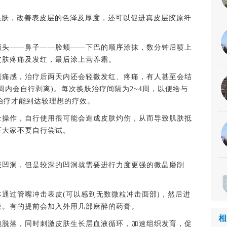
肤，改善表皮层的色泽及厚度，还可以促进真皮层胶原纤
头——鼻子——脸颊——下巴的顺序涂抹，数分钟后喷上
皮肤疼痛及发红，最后涂上营养霜。
痛感，治疗后两天内还会轻微发红、疼痛，有人甚至会结
周内会自行剥离)。每次换肤治疗间隔为2~4周，以便给与
次治疗才能到达较理想的疗效。
操作，自行使用很可能会造成皮肤灼伤，从而导致肌肤抵
下大家不要自行尝试。
凹洞，但是较深的凹洞就需要进行力度更强的微晶磨削
过管嘴冲击表皮(可以感到无数微粒冲击面部)，然后进
液。有的提前会加入外用几部麻醉的药膏。
相
脱落，同时刺激皮肤生长层血液循环，加速组织发育，促