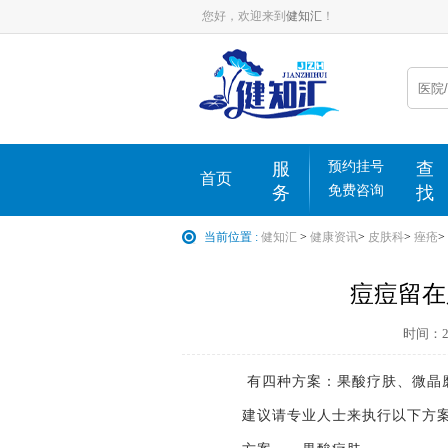
您好，欢迎来到
健知汇
！
服
预约挂号
查
首页
务
免费咨询
找
当前位置 :
健知汇
>
健康资讯
>
皮肤科
>
痤疮
>
痘痘留在
时间：202
有四种方案：果酸疗肤、微晶磨
建议请专业人士来执行以下方