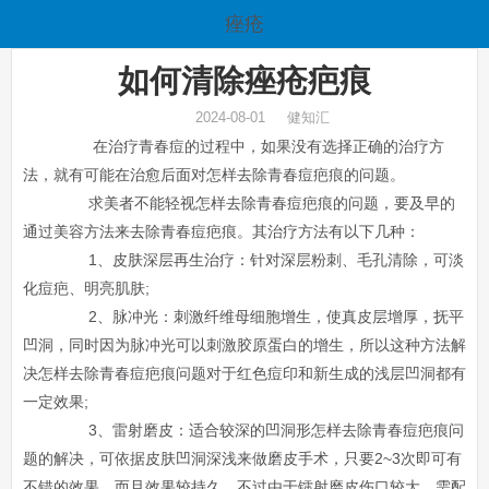
痤疮
如何清除痤疮疤痕
2024-08-01 健知汇
在治疗青春痘的过程中，如果没有选择正确的治疗方
法，就有可能在治愈后面对怎样去除青春痘疤痕的问题。
求美者不能轻视怎样去除青春痘疤痕的问题，要及早的
通过美容方法来去除青春痘疤痕。其治疗方法有以下几种：
1、皮肤深层再生治疗：针对深层粉刺、毛孔清除，可淡
化痘疤、明亮肌肤;
2、脉冲光：刺激纤维母细胞增生，使真皮层增厚，抚平
凹洞，同时因为脉冲光可以刺激胶原蛋白的增生，所以这种方法解
决怎样去除青春痘疤痕问题对于红色痘印和新生成的浅层凹洞都有
一定效果;
3、雷射磨皮：适合较深的凹洞形怎样去除青春痘疤痕问
题的解决，可依据皮肤凹洞深浅来做磨皮手术，只要2~3次即可有
不错的效果，而且效果较持久，不过由于镭射磨皮伤口较大，需配