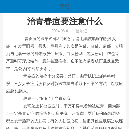
痤疮
治青春痘要注意什么
2024-08-01 健知汇
青春痘的医学名称叫“痤疮”，是毛囊皮脂腺的慢性炎
症，好发于面颊、额头、鼻颊沟，其次是胸部、背部、肩部，表现
为与毛囊一致的圆锥形炎性丘疹、白头粉刺、黑头粉刺、脓包等，
严重时可形成结节、囊肿甚至疤痕。它不但有损容貌而且反复无
常，是公认的“容貌美杀手”。
青春痘的治疗十分必要，然而，由于认识上的种种错
误，不少人长痘后没有及时就医或擅自采取不科学的方法，以致痘
痘越长越多。
歧途一：“痘痘”全当青春痘
发现脸上长出痘痘时，千万不要急着涂祛痘膏，因为那
不一定是青春痘!除痤疮外，扁平疣、汗管瘤、粟丘疹和面部湿疹
都是发于脸部的皮肤病，有的人祛痘心切，错把其他皮肤病当成痤
疮，脸上一长东西就马上涂抹祛痘药品，而祛痘药剂往往含有刺激