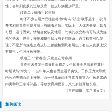
性，会加剧皮肤的过敏反应，使皮肤病更加严重。
歧途二：螨虫引起痘痘
时下不少去螨产品往往将“除螨”与“祛痘”联系起来，令消
费者相信青春痘是皮肤上有螨虫所致。实际上，人体内分泌、饮食
习惯、遗传因素、情绪变化以及地理、气候的改变都有可能成为痤
疮的诱因，但是，痤疮和螨虫却没有必然联系。通过检查可以发
现，不是所有痤疮患者皮肤上都能检测到有螨虫，有些人皮肤上没
有螨虫，但照样长痤疮。
歧途三：“青春痘”只发生在青春期
青春痘因多发于青春期而得名，但这并不意味着在其他
时期就能“幸免”。一些中年人也会因生活节奏快、工作压力大导致
内分泌失调而患上痤疮。而一些儿童由于常常食用富含生长激素的
肉类和蜂王浆等补品，导致发育期提前，八九岁就开始长痘。
（责任编辑：实习张义文）
相关阅读