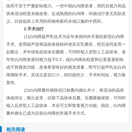
段而不至于严重影响视力。一些中期白内障患者，用药后视力和晶
状体混浊程度未能改善。近成熟期的白内障，药物治疗更无实际意
义。目前临床上常用的药物有眼药水或口服的中西药。
2.手术治疗
(1)白内障超声乳化术为近年来国内外开展的新型白内障
手术。使用超声波将晶状体核粉碎使其呈乳糜状，然后连同皮质一
起吸出，术毕保留晶状体后囊膜，可同时植入房型人工晶状体。老
年性白内障发展到视力低于0.3，或白内障的程度和位置显著影响
或干扰视觉功能，患者希望有好的视觉质量，即可行超声乳化白内
障摘除手术。其优点是切口小，组织损伤少，手术时间短，视力恢
复快。
(2)白内障囊外摘除切口较囊内摘出术小，将混浊的晶状
体核排出，吸出皮质，但留下晶状体后囊。后囊膜被保留，可同时
植入后房型人工晶状体，术后可立即恢复视力功能。因此，白内障
囊外摘出已成为目前白内障的常规手术方式。
相关阅读