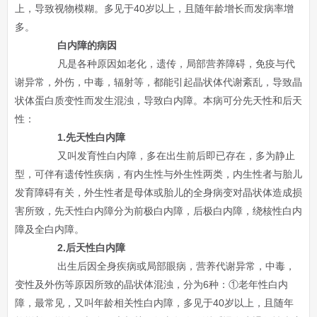
上，导致视物模糊。多见于40岁以上，且随年龄增长而发病率增
多。
白内障的病因
凡是各种原因如老化，遗传，局部营养障碍，免疫与代
谢异常，外伤，中毒，辐射等，都能引起晶状体代谢紊乱，导致晶
状体蛋白质变性而发生混浊，导致白内障。本病可分先天性和后天
性：
1.先天性白内障
又叫发育性白内障，多在出生前后即已存在，多为静止
型，可伴有遗传性疾病，有内生性与外生性两类，内生性者与胎儿
发育障碍有关，外生性者是母体或胎儿的全身病变对晶状体造成损
害所致，先天性白内障分为前极白内障，后极白内障，绕核性白内
障及全白内障。
2.后天性白内障
出生后因全身疾病或局部眼病，营养代谢异常，中毒，
变性及外伤等原因所致的晶状体混浊，分为6种：①老年性白内
障，最常见，又叫年龄相关性白内障，多见于40岁以上，且随年