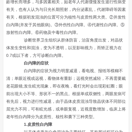
龄增长而增多，与多因素相关，如老年人代谢缓慢发生退行性病变
有关，也有人认为与日光长期照射，内分泌紊乱，代谢障碍等因素
有关，根据初发混浊的位置可分为核性与皮质性两大类。②并发性
白内障(并发于其他眼病)。③外伤性白内障。④代谢性白内障。⑤
放射性白内障。⑥药物及中毒性白内障。
诊断世界卫生组织从群体防盲，治盲角度出发，对晶状
体发生变性和混浊，变为不透明，以至影响视力，而矫正视力在
0.7或以下者，方可诊断白内障。
白内障的症状
白内障的症状为视力明显减退，看电视、报纸等模糊不
清；单眼近视或远视，看物体有重影；远视突然减轻，不再需要戴
老花眼镜;发生眩光现象，即在夜晚，看灯光时会出现彩虹圈；眼
前出现大小不等、形状不一的黑点。根据单或双侧性，两眼发病可
有先后，视力进行性减退，由于晶体皮质混浊导致晶状体不同部位
屈光力不同，可有眩光感，或单眼复视，近视度数增加，临床上将
老年性白内障分为皮质性、核性和囊下三种类型。
1.皮质性白内障