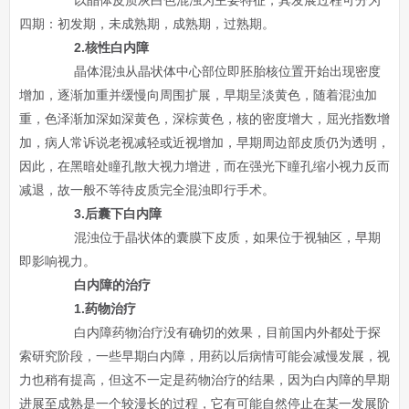
以晶体皮质灰白色混浊为主要特征，其发展过程可分为
四期：初发期，未成熟期，成熟期，过熟期。
2.核性白内障
晶体混浊从晶状体中心部位即胚胎核位置开始出现密度
增加，逐渐加重并缓慢向周围扩展，早期呈淡黄色，随着混浊加
重，色泽渐加深如深黄色，深棕黄色，核的密度增大，屈光指数增
加，病人常诉说老视减轻或近视增加，早期周边部皮质仍为透明，
因此，在黑暗处瞳孔散大视力增进，而在强光下瞳孔缩小视力反而
减退，故一般不等待皮质完全混浊即行手术。
3.后囊下白内障
混浊位于晶状体的囊膜下皮质，如果位于视轴区，早期
即影响视力。
白内障的治疗
1.药物治疗
白内障药物治疗没有确切的效果，目前国内外都处于探
索研究阶段，一些早期白内障，用药以后病情可能会减慢发展，视
力也稍有提高，但这不一定是药物治疗的结果，因为白内障的早期
进展至成熟是一个较漫长的过程，它有可能自然停止在某一发展阶