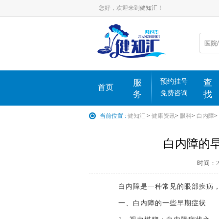
您好，欢迎来到
健知汇
！
服
预约挂号
查
首页
务
免费咨询
找
当前位置 :
健知汇
>
健康资讯
>
眼科
>
白内障
>
白内障的早
时间：202
白内障是一种常见的眼部疾病，
一、白内障的一些早期症状