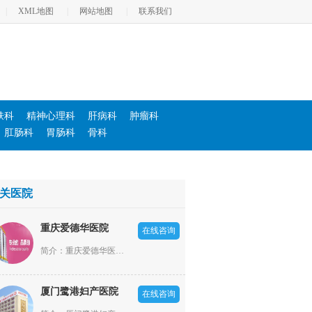
|
XML地图
|
网站地图
|
联系我们
肤科
精神心理科
肝病科
肿瘤科
肛肠科
胃肠科
骨科
关医院
重庆爱德华医院
在线咨询
简介：重庆爱德华医院依照“高新全，优中优”的大专科小综合模式发展，设立了男科、不孕不育科、妇产科、肛肠科、医疗美容科、肝病科、内科、外科、耳鼻喉科、体检科等20余个科室。
厦门鹭港妇产医院
在线咨询