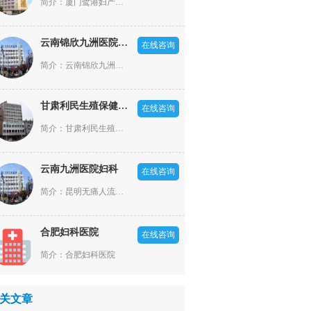
简介：厦门鹭港妇产医院是一家依照厦门市政府规划部署，经厦门市卫生局批准成立的，集医疗、科研、预防、保健为一体的二级妇产专科医院。坐落于现代化的港口风景旅游城市厦门市，经济、文化、交通——厦门火车站正对面(厦门市湖滨东路9号)，西临罗宾森商业，东朝厦门梧村长途汽车站。是厦门市核心地带，商贸经济繁华，交通便利，环璄优美。
云南锦欣九洲医院男科
在线咨询
简介：云南锦欣九洲医院是一所按照国家标准建设的现代化医院，医院成立于2002年，原名云南九洲泌尿生殖专科医院，开设有泌尿外科、男性科、妇产科、不孕不育科四大特色专科以及内科、外科、皮肤科、中医科、麻醉科、影像科、检验科、病理科等专业科室
甘肃利民生殖保健医院
在线咨询
简介：甘肃利民生殖保健医院是一家集医疗、预防、保健、咨询为一体的现代化人流类疾病医院。多年来，甘肃利民生殖保健医院始终坚持“一切以患者为中心”的服务理念，不仅为女性提供妇科疾病治疗、预防体检、心理咨询等医疗服务，还推行绿色人文医疗，开展“门诊一站式”服务，悉心体恤女性心灵，让女性在保健院感受到家的温馨与呵护。
云南九洲医院妇科
在线咨询
简介：昆明无痛人流医院哪家好?意外怀孕了,在昆明做无痛人流手术,来云南九洲医院妇科,云南九洲医院妇科是昆明地区正规的无痛人流医院,是您做妇科手术,治疗妇科疾病好的选择.
合肥妇科医院
在线咨询
简介：合肥妇科医院
关文章