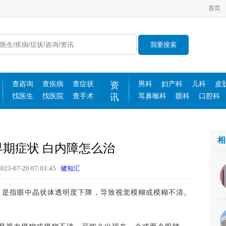
首页
我要搜索
查咨询
查疾病
查症状
资
男科
妇产科
儿科
皮
找医生
找医院
查手术
讯
耳鼻喉科
眼科
口腔科
相
期症状 白内障怎么治
3-07-20 07:03:45
健知汇
是指眼中晶状体透明度下降，导致视觉模糊或模糊不清。