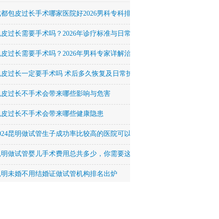
成都包皮过长手术哪家医院好2026男科专科排名
包皮过长需要手术吗？2026年诊疗标准与日常护理全解析
包皮过长需要手术吗？2026年男科专家详解治疗方法与恢复周期
包皮过长一定要手术吗 术后多久恢复及日常护理要点
包皮过长不手术会带来哪些影响与危害
包皮过长不手术会带来哪些健康隐患
2024昆明做试管生子成功率比较高的医院可以签约吗？
昆明做试管婴儿手术费用总共多少，你需要这么多！
昆明未婚不用结婚证做试管机构排名出炉