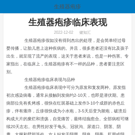
生殖器疱疹
生殖器疱疹临床表现
2022-12-02 健知汇
生殖器疱疹假如没有得到杰出的处理，是会简单经过母
婴传播，让胎儿患上这种疾病的。并且，很多患者还没有比及孩子
出生，就呈现了流产的表现，这关于患者来说，也是一种伤害。专
家指出，在临床上，生殖器疱疹有不一样的品种，患者要注意区
别。
生殖器疱疹临床表现与品种
生殖器疱疹临床表现中可分为原发和复发两种。原发指
初次感染病毒，通常从接触到发病约2-10天，也即是潜伏期。患
病部位先有炙烤感，很快在红斑基础上发作3-10个成群的赤色丘
疹，伴有瘙痒，丘疹很快成为小水疱，3-5天后变为脓疱，破溃后
构成大片的糜烂和溃疡，自觉痛苦，最终结痂愈合。全部病程可继
续20天左右。在男性好发于龟头、冠状沟、尿道口、阴茎、阴
囊、大腿和臂部等处。女人好发于阴唇、阴阜、阴蒂、肛周或阴