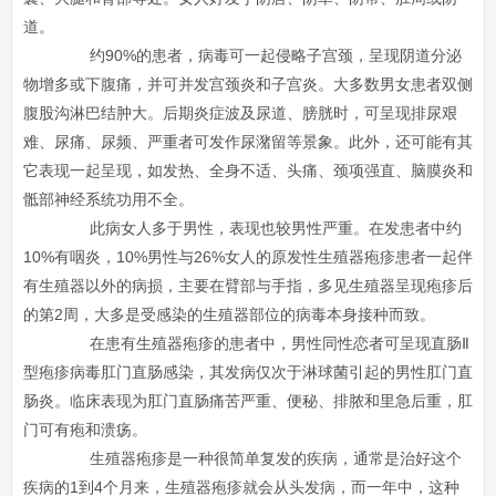
道。
约90%的患者，病毒可一起侵略子宫颈，呈现阴道分泌
物增多或下腹痛，并可并发宫颈炎和子宫炎。大多数男女患者双侧
腹股沟淋巴结肿大。后期炎症波及尿道、膀胱时，可呈现排尿艰
难、尿痛、尿频、严重者可发作尿潴留等景象。此外，还可能有其
它表现一起呈现，如发热、全身不适、头痛、颈项强直、脑膜炎和
骶部神经系统功用不全。
此病女人多于男性，表现也较男性严重。在发患者中约
10%有咽炎，10%男性与26%女人的原发性生殖器疱疹患者一起伴
有生殖器以外的病损，主要在臂部与手指，多见生殖器呈现疱疹后
的第2周，大多是受感染的生殖器部位的病毒本身接种而致。
在患有生殖器疱疹的患者中，男性同性恋者可呈现直肠Ⅱ
型疱疹病毒肛门直肠感染，其发病仅次于淋球菌引起的男性肛门直
肠炎。临床表现为肛门直肠痛苦严重、便秘、排脓和里急后重，肛
门可有疱和溃疡。
生殖器疱疹是一种很简单复发的疾病，通常是治好这个
疾病的1到4个月来，生殖器疱疹就会从头发病，而一年中，这种