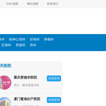
|
XML地图
|
网站地图
|
联系我们
肤科
精神心理科
肝病科
肿瘤科
肛肠科
胃肠科
骨科
关医院
重庆爱德华医院
在线咨询
简介：重庆爱德华医院依照“高新全，优中优”的大专科小综合模式发展，设立了男科、不孕不育科、妇产科、肛肠科、医疗美容科、肝病科、内科、外科、耳鼻喉科、体检科等20余个科室。
厦门鹭港妇产医院
在线咨询