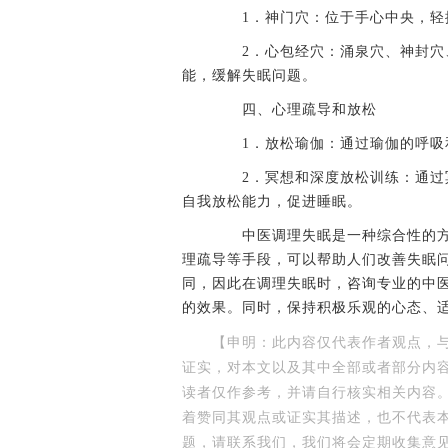
1．神门穴：位于手心中央，轻
2．心包经穴：涌泉穴、神封穴、
能，缓解失眠问题。
四、心理疏导和放松
1．放松瑜伽：通过瑜伽的呼吸和
2．冥想和深度放松训练：通过冥
自我放松能力，促进睡眠。
中医调理失眠是一种综合性的方
理疏导等手段，可以帮助人们改善失眠
同，因此在调理失眠时，咨询专业的中
的效果。同时，保持积极乐观的心态、
【申明：此内容仅代表作者观点，
证实，对本文以及其中全部或者部分内
读者仅作参考，并请自行核实相关内容
着赞同其观点或证实其描述，也不代表
题，请联系我们，我们将会定期收集意