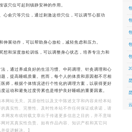
按该穴位可起到镇静安神的作用。
心俞穴等穴位，通过刺激这些穴位，可以调节心脏功
伸展动作，可以帮助身心放松，减轻焦虑和压力。
想和深度放松训练，可以调整身心状态，培养专注力和
法，通过养成良好的生活习惯、中药调理、针灸调理和心
问题，提高睡眠质量。然而，每个人的体质和原因都不尽相
医医师，根据个体情况进行个性化的调理方案，以获得更好
适度运动和避免过度劳累也是维护良好睡眠的重要因素。
与本网站无关。其原创性以及文中陈述文字和内容未经本站
容的真实性、完整性、及时性本站不作任何保证或承诺，请
。本网发布或转载文章出于传递更多信息之目的，并不意味
本网对其真实性负责。如有作品内容、知识产权和其它问
见并促进解决。】