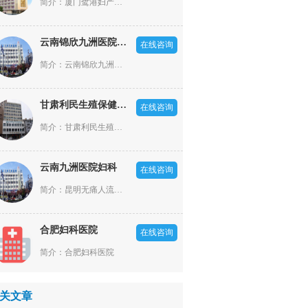
简介：厦门鹭港妇产医院是一家依照厦门市政府规划部署，经厦门市卫生局批准成立的，集医疗、科研、预防、保健为一体的二级妇产专科医院。坐落于现代化的港口风景旅游城市厦门市，经济、文化、交通——厦门火车站正对面(厦门市湖滨东路9号)，西临罗宾森商业，东朝厦门梧村长途汽车站。是厦门市核心地带，商贸经济繁华，交通便利，环璄优美。
云南锦欣九洲医院男科
在线咨询
简介：云南锦欣九洲医院是一所按照国家标准建设的现代化医院，医院成立于2002年，原名云南九洲泌尿生殖专科医院，开设有泌尿外科、男性科、妇产科、不孕不育科四大特色专科以及内科、外科、皮肤科、中医科、麻醉科、影像科、检验科、病理科等专业科室
甘肃利民生殖保健医院
在线咨询
简介：甘肃利民生殖保健医院是一家集医疗、预防、保健、咨询为一体的现代化人流类疾病医院。多年来，甘肃利民生殖保健医院始终坚持“一切以患者为中心”的服务理念，不仅为女性提供妇科疾病治疗、预防体检、心理咨询等医疗服务，还推行绿色人文医疗，开展“门诊一站式”服务，悉心体恤女性心灵，让女性在保健院感受到家的温馨与呵护。
云南九洲医院妇科
在线咨询
简介：昆明无痛人流医院哪家好?意外怀孕了,在昆明做无痛人流手术,来云南九洲医院妇科,云南九洲医院妇科是昆明地区正规的无痛人流医院,是您做妇科手术,治疗妇科疾病好的选择.
合肥妇科医院
在线咨询
简介：合肥妇科医院
关文章