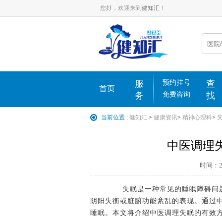
您好，欢迎来到
健知汇
！
服
预约挂号
查
首页
务
免费咨询
找
当前位置 :
健知汇
>
健康资讯
>
精神心理科
>
中医调理
时间：202
失眠是一种常见的睡眠障碍问题
阴阳失衡或脏腑功能紊乱的表现。通过
睡眠。本文将介绍中医调理失眠的有效