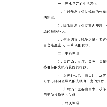
一、养成良好的生活习惯
1．定时作息：保持规律的作息时
的规律。
2．睡眠环境：保持室内安静、干
适的睡眠环境。
3．饮食调节：晚餐尽量不要过饱
富含维生素B、钙和镁的食物。
二、中药调理
1．黄连汤：黄连、黄芩、黄柏等
盛引起的失眠有较好的疗效。
2．安神补心丸：由当归、远志、
对于心脾两虚导致的失眠有一定的疗效
3．归脾汤：主要由白术、茯苓、
用于脾虚导致的失眠。
三、针灸调理