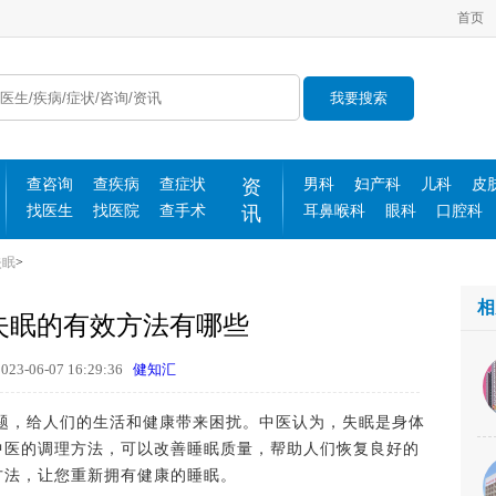
首页
我要搜索
查咨询
查疾病
查症状
资
男科
妇产科
儿科
皮
找医生
找医院
查手术
讯
耳鼻喉科
眼科
口腔科
失眠
>
相
失眠的有效方法有哪些
3-06-07 16:29:36
健知汇
，给人们的生活和健康带来困扰。中医认为，失眠是身体
中医的调理方法，可以改善睡眠质量，帮助人们恢复良好的
方法，让您重新拥有健康的睡眠。