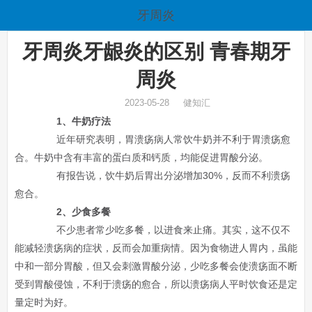
牙周炎
牙周炎牙龈炎的区别 青春期牙
周炎
2023-05-28 健知汇
1、牛奶疗法
近年研究表明，胃溃疡病人常饮牛奶并不利于胃溃疡愈
合。牛奶中含有丰富的蛋白质和钙质，均能促进胃酸分泌。
有报告说，饮牛奶后胃出分泌增加30%，反而不利溃疡
愈合。
2、少食多餐
不少患者常少吃多餐，以进食来止痛。其实，这不仅不
能减轻溃疡病的症状，反而会加重病情。因为食物进人胃内，虽能
中和一部分胃酸，但又会刺激胃酸分泌，少吃多餐会使溃疡面不断
受到胃酸侵蚀，不利于溃疡的愈合，所以溃疡病人平时饮食还是定
量定时为好。