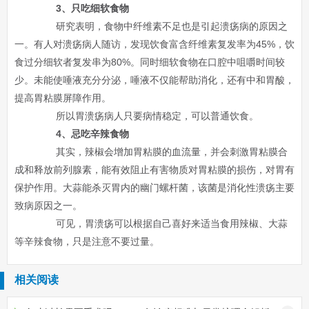
3、只吃细软食物
研究表明，食物中纤维素不足也是引起溃疡病的原因之
一。有人对溃疡病人随访，发现饮食富含纤维素复发率为45%，饮
食过分细软者复发串为80%。同时细软食物在口腔中咀嚼时间较
少。未能使唾液充分分泌，唾液不仅能帮助消化，还有中和胃酸，
提高胃粘膜屏障作用。
所以胃溃疡病人只要病情稳定，可以普通饮食。
4、忌吃辛辣食物
其实，辣椒会增加胃粘膜的血流量，并会刺激胃粘膜合
成和释放前列腺素，能有效阻止有害物质对胃粘膜的损伤，对胃有
保护作用。大蒜能杀灭胃内的幽门螺杆菌，该菌是消化性溃疡主要
致病原因之一。
可见，胃溃疡可以根据自己喜好来适当食用辣椒、大蒜
等辛辣食物，只是注意不要过量。
相关阅读