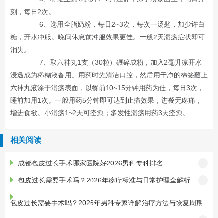
刻，每日2次。
6、选用全脂奶粉，每日2~3次，每次一汤匙，加少许白
糖，开水冲服。晚间休息前冲服效果更佳。一般2天溃疡症状即可
消失。
7、取六神丸1支（30粒）碾碎成粉，加入2毫升凉开水
浸透成为稀糊液备用。用药时先清洁口腔，然后用干净的棉签蘸上
六神丸液涂于溃疡表面，以餐前10~15分钟用药为佳，每日3次，
睡前加用1次。一般用药5分钟即可达到止痛效果，进餐无疼痛，
增进食欲。小溃疡1~2天可痊愈；多发性溃疡用药3天痊愈。
相关阅读
成都包皮过长手术哪家医院好2026男科专科排名
包皮过长需要手术吗？2026年诊疗标准与日常护理全解析
包皮过长需要手术吗？2026年男科专家详解治疗方法与恢复周期