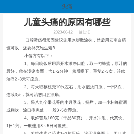
头痛
儿童头痛的原因有哪些
2023-06-12 健知汇
口腔溃疡很顽固建议先用冰膨散涂抹，然后用云南白药
也可以，还要补充维生素B.
小偏方有以下：
1、每日晚饭后用温开水漱净口腔，取一勺蜂蜜，原汁的
最好，敷在溃疡表面，含1~2分钟，然后咽下，重复2~3次，连续
治疗2~3天可痊愈。
2、每天取核桃壳10只左右，用水煎汤口服，一日3次，
连续3天，就可治愈口腔溃疡。
3、采八九个带花萼的小月季花，捣烂，加一小杯蜂蜜调
成糊状，涂口疮患处，一般3~5次即愈。
4、取鲜苦瓜160克（干品80克），开水冲泡，代茶饮。
1日1剂。一般连用3～5日可显效。
5、将维生素Ｃ药片1~2片压碎，涂于溃疡面上，闭口片