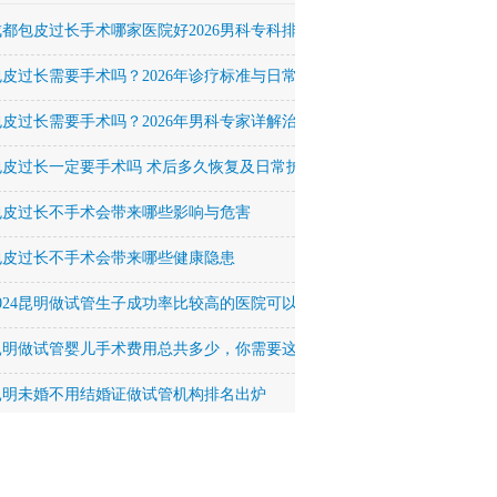
成都包皮过长手术哪家医院好2026男科专科排名
包皮过长需要手术吗？2026年诊疗标准与日常护理全解析
包皮过长需要手术吗？2026年男科专家详解治疗方法与恢复周期
包皮过长一定要手术吗 术后多久恢复及日常护理要点
包皮过长不手术会带来哪些影响与危害
包皮过长不手术会带来哪些健康隐患
2024昆明做试管生子成功率比较高的医院可以签约吗？
昆明做试管婴儿手术费用总共多少，你需要这么多！
昆明未婚不用结婚证做试管机构排名出炉