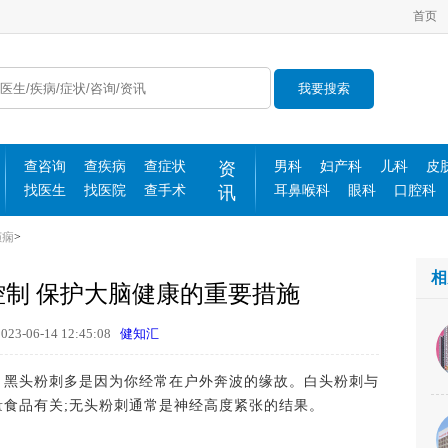
首页
我要搜索
查咨询
查疾病
查症状
资
男科
妇产科
儿科
皮
找医生
找医院
查手术
讯
耳鼻喉科
眼科
口腔科
癫痫
>
相
制 保护大脑健康的重要措施
3-06-14 12:45:08
健知汇
黑头粉刺多是因为你经常在户外奔波的缘故。白头粉刺与
食品有关;无头粉刺通常是神经高度紧张的结果。