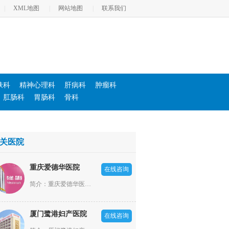
|
XML地图
|
网站地图
|
联系我们
肤科
精神心理科
肝病科
肿瘤科
肛肠科
胃肠科
骨科
关医院
重庆爱德华医院
在线咨询
简介：重庆爱德华医院依照“高新全，优中优”的大专科小综合模式发展，设立了男科、不孕不育科、妇产科、肛肠科、医疗美容科、肝病科、内科、外科、耳鼻喉科、体检科等20余个科室。
厦门鹭港妇产医院
在线咨询