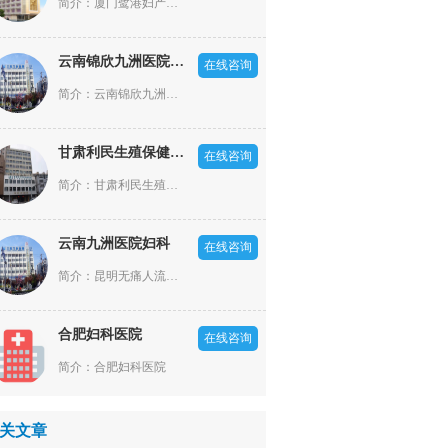
简介：厦门鹭港妇产医院是一家依照厦门市政府规划部署，经厦门市卫生局批准成立的，集医疗、科研、预防、保健为一体的二级妇产专科医院。坐落于现代化的港口风景旅游城市厦门市，经济、文化、交通——厦门火车站正对面(厦门市湖滨东路9号)，西临罗宾森商业，东朝厦门梧村长途汽车站。是厦门市核心地带，商贸经济繁华，交通便利，环璄优美。
云南锦欣九洲医院男科
在线咨询
简介：云南锦欣九洲医院是一所按照国家标准建设的现代化医院，医院成立于2002年，原名云南九洲泌尿生殖专科医院，开设有泌尿外科、男性科、妇产科、不孕不育科四大特色专科以及内科、外科、皮肤科、中医科、麻醉科、影像科、检验科、病理科等专业科室
甘肃利民生殖保健医院
在线咨询
简介：甘肃利民生殖保健医院是一家集医疗、预防、保健、咨询为一体的现代化人流类疾病医院。多年来，甘肃利民生殖保健医院始终坚持“一切以患者为中心”的服务理念，不仅为女性提供妇科疾病治疗、预防体检、心理咨询等医疗服务，还推行绿色人文医疗，开展“门诊一站式”服务，悉心体恤女性心灵，让女性在保健院感受到家的温馨与呵护。
云南九洲医院妇科
在线咨询
简介：昆明无痛人流医院哪家好?意外怀孕了,在昆明做无痛人流手术,来云南九洲医院妇科,云南九洲医院妇科是昆明地区正规的无痛人流医院,是您做妇科手术,治疗妇科疾病好的选择.
合肥妇科医院
在线咨询
简介：合肥妇科医院
关文章