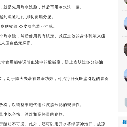
就是先用热水洗脸，然后再用冷水洗一遍。
到疏通毛孔,抑制皮脂分泌。
皮肤收敛,令皮肤光滑不油腻。
热水澡，然后使用具有镇定、减压之效的身体乳液来缓
成人痘自然无踪影。
常食用能够调节血液中的酸碱度，防止皮肤过多分泌油
，对于降火去暑有显著功效，可治疗肝火旺盛引起的青春
松，以调整细胞代谢和皮脂分泌的规律性。
量少吃辛辣、油炸和高热量的食物。
相
酸功不可没。此外，还可以用开水将绿茶冲泡开，放凉