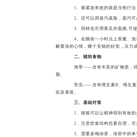
1、最紧急有效的就是冷热疗法，
2、还可以用蒸汽蒸脸，蒸汽可起
3、同样也可用黄瓜作面膜,可使
4、在睡前一小时点上香薰、泡个
解紧张的心情，睡个安稳的好觉，压力
二、辅助食物
海带——含有丰富的矿物质，经
脂。
苦瓜——含有维生素B、维生素C
痘及雀斑。
三、基础对策
1、锻炼可以让精神得到有效的放
2、注意饮食结构也要合理，尽
3、需要多喝绿茶，绿茶中的单宁