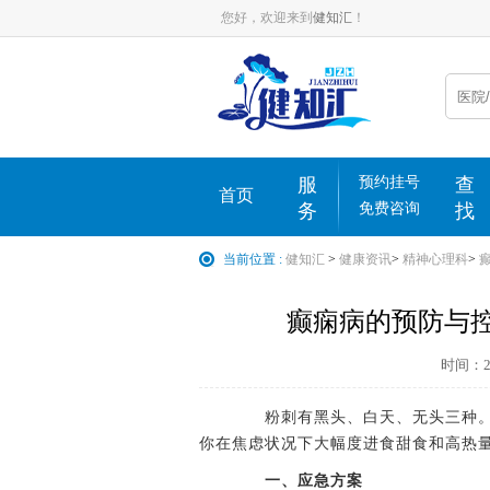
您好，欢迎来到
健知汇
！
服
预约挂号
查
首页
务
免费咨询
找
当前位置 :
健知汇
>
健康资讯
>
精神心理科
>
癫痫病的预防与控
时间：202
粉刺有黑头、白天、无头三种。
你在焦虑状况下大幅度进食甜食和高热量
一、应急方案