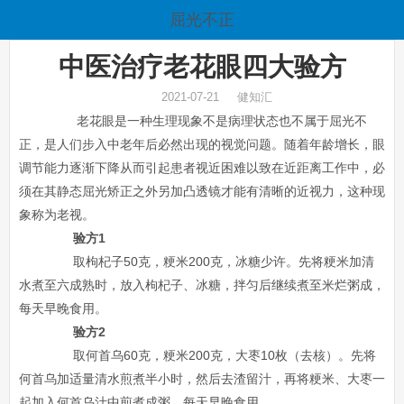
屈光不正
中医治疗老花眼四大验方
2021-07-21 健知汇
老花眼是一种生理现象不是病理状态也不属于屈光不
正，是人们步入中老年后必然出现的视觉问题。随着年龄增长，眼
调节能力逐渐下降从而引起患者视近困难以致在近距离工作中，必
须在其静态屈光矫正之外另加凸透镜才能有清晰的近视力，这种现
象称为老视。
验方1
取枸杞子50克，粳米200克，冰糖少许。先将粳米加清
水煮至六成熟时，放入枸杞子、冰糖，拌匀后继续煮至米烂粥成，
每天早晚食用。
验方2
取何首乌60克，粳米200克，大枣10枚（去核）。先将
何首乌加适量清水煎煮半小时，然后去渣留汁，再将粳米、大枣一
起加入何首乌汁中煎煮成粥，每天早晚食用。