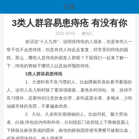
肛瘘
3类人群容易患痔疮 有没有你
2021-10-01 健知汇
俗话说“十人九痔”，说明得痔疮的人很多，但是有些人一
辈子也不会患痔疮，但是有些人却反反复复，经常受到痔疮的困
扰。那么，哪些人是痔疮的易发人群呢？下面我们一起来了解一
下，痔疮的青睐于哪些人以及如何预防痔疮。
3类人群容易患痔疮
1、大便时有不良习惯的人。比如蹲厕所喜欢看书看报的
人。这些人在入秋时除了要加强锻炼，避免长时间站、坐，改掉不
良习惯外，还要特别注意饮食合理，多吃蔬菜水果、多喝水，少吃
油腻辛辣的东西，不要偏食肉类。
2、久站、久坐和长期便秘的人。比如司机、脑力劳动
者、白领;痔包括内痔和外痔，分别指肛门齿状线上下两侧直肠上
下静脉丛曲张形成的团块，曲张的静脉因排便等摩擦可破裂出血，
或形成团块脱出，病人很痛苦。