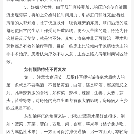
3、妊娠期女性。由于肛门直接受胎儿的压迫会使血液回
流出现障碍，再加上分娩时长时间用力，引起肛门静脉充血;得过
痔疮的人都知道，除了便血以外，寝食难安的疼痛、肛门溢液的尴
尬还使日常的生活工作受到严重影响。更令人苦恼的是，痔疮为什
么总是反反复复，就是治不好。其实，痔疮并非无可救治，手术和
药物都是有效的治疗手段。目前，临床上比较倾向于以药物为主的
非手术治疗。患者认为疗效不尽人意，主要是陷入痔疮用药误区所
致。
如何预防痔疮不再复发
第一、注意饮食调节，肛肠科医师告诫痔疮术后病人的
第一条就是不要喝酒，不管是黄酒，白酒，还是啤酒，都属禁忌之
列。凡辛辣刺激的食物，如榨菜，辣椒，辣酱，生姜，大葱，蒜
头，茴香等等，对痔疮的充血出血都有很大的影响，痔疮病人应少
吃或尽量不吃。
从防治痔疮的角度来讲，多吃些蔬菜水果好处很多。例
如：菠菜，芹菜，茭白，西瓜，梨，香蕉，苹果等（桔子要少吃，
因为属热性水果），一方面可保持排便通畅，另一方面又可减轻痔