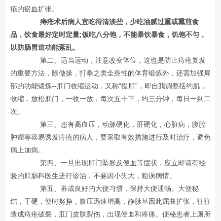
疮的瘀血扩张。
痔疮术后病人宜吃得清淡些，少吃油腻过重或熏煎食
品，饮食最好定时定量;饭吃八分饱，不能暴饮暴食，饥饱不匀，
以防肠胃道功能紊乱。
第二、适当运动，注意改变体位，这也是防止痔疮复发
的重要方法，除做操，打拳之类全身性的体育锻炼外，还需加强局
部的功能锻炼--肛门收缩运动，又称“提肛”，即自我调整括约肌，
收缩，放松肛门，一收一放，每次五十下，约三分钟，每日一到二
次。
第三、患有高血压，动脉硬化，肝硬化，心脏病，腹腔
肿瘤等容易诱发痔疮的病人，要采取有效措施进行及时治疗，避免
病上加病。
第四、一旦出现肛门坠胀及便血等症状，应立即请有经
验的肛肠科医生进行诊治，不要因小失大，贻误病情。
第五、养成良好的大便习惯，保持大便通畅。大便秘
结，干硬，便时努挣，腹压迅速增高，静脉丛因此屈曲扩张，往往
造成痔疮破裂，肛门皮肤裂伤，出现便血和疼痛。便秘患者上厕所