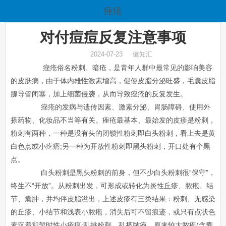
痤疮
对付痘痘反复注意事项
2024-07-23 健知汇
痤疮俗名粉刺、暗疮，是青年人群中最常见的影响美容
的皮肤病，由于体内雄性激素增高，促使皮脂分泌旺盛，毛囊皮脂
腺导管闭塞，加上细菌侵袭，从而导致痤疮的反复发生。
痤疮的发病与遗传因素、激素分泌、胃肠障碍、使用外
搽药物、化妆品不当等有关。痤疮最基本、最始发的皮疹是粉刺，
粉刺有两种，一种是没有头的闭锁性粉刺即白头粉刺，看上去是黄
白色点或小疙瘩;另一种为开放性粉刺即黑头粉刺，开口处有个黑
点。
白头粉刺是黑头粉刺的前身，但不少白头粉刺很“保守”，
终生不“开放”。从粉刺出发，可形成或转化为炎性丘疹、脓疱、结
节、囊肿，并均伴皮脂溢出，上述皮疹有三类结果：粉刺、无感染
的丘疹、小结节和浅表小脓疱，消失后可不留痕迹，或只有点状色
素沉着和暂时性小疮痕;乱挑粉刺、乱挤脓疱，原来较大脓疱(含囊