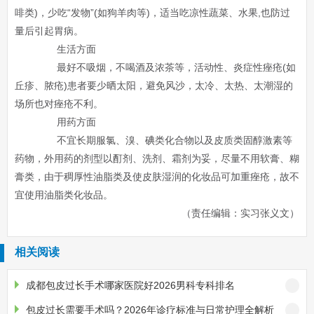
啡类)，少吃“发物”(如狗羊肉等)，适当吃凉性蔬菜、水果,也防过
量后引起胃病。
生活方面
最好不吸烟，不喝酒及浓茶等，活动性、炎症性痤疮(如
丘疹、脓疮)患者要少晒太阳，避免风沙，太冷、太热、太潮湿的
场所也对痤疮不利。
用药方面
不宜长期服氯、溴、碘类化合物以及皮质类固醇激素等
药物，外用药的剂型以酊剂、洗剂、霜剂为妥，尽量不用软膏、糊
膏类，由于稠厚性油脂类及使皮肤湿润的化妆品可加重痤疮，故不
宜使用油脂类化妆品。
（责任编辑：实习张义文）
相关阅读
成都包皮过长手术哪家医院好2026男科专科排名
包皮过长需要手术吗？2026年诊疗标准与日常护理全解析