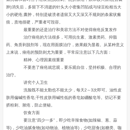
肿)消失后，多留下不消逝的针头大小密集凹陷或与绿豆粒相当大
小的硬疮;囊肿，特别是破溃者遗留又大又深又不规则的条索状瘢
痕，质地很硬，严重者可毁容。
最重要的还是治疗和美容方法不对使得痤疮反复发作
治疗痤疮的方法很多，可用抗生素、激素类药、抑脂
药、角质剥脱剂等，现在用面膜治疗，效果颇为显着。从某种意义
上来说，痤疮的预防则尤为重要，平常应注意以下几方面：
精神、心理因素很重要
不要患了痤疮就悲观，要乐观自信，坚持积极、合理的
治疗。
讲究个人卫生
洗脸既不能太勤也不能太少，每天2～3次即可。油性皮
肤用偏碱性香皂;干性皮肤用碱性低的香皂如硼酸皂等。切记不要
挤粉刺、脓疮，防止便秘。
饮食方面
要注意“四少一多”，即少吃辛辣食物(如辣椒、葱、蒜
等)，少吃油腻食物(如动物油、植物油等)，少吃甜食(如糖类、咖